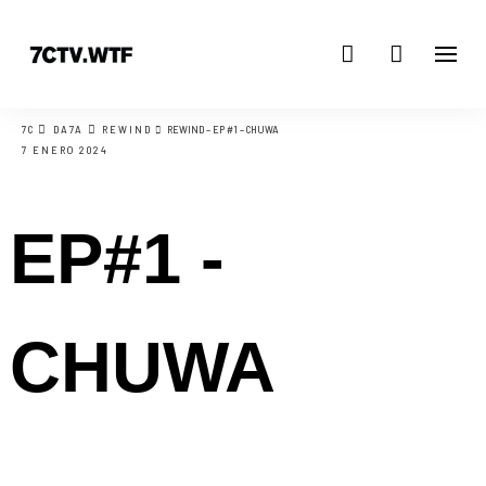
7C
DA7A
REWIND
REWIND – EP #1 – CHUWA
7 ENERO 2024
EP#1 -
CHUWA