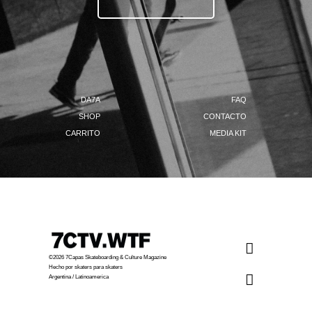
Ingresa tu email.......
DA7A
FAQ
SHOP
CONTACTO
CARRITO
MEDIA KIT
©2026 7Capas Skateboarding & Culture Magazine
Hecho por skaters para skaters
Argentina / Latinoamerica