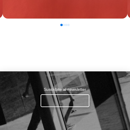
0
1
2
3
Suscribite al newsletter
Ingresa tu email.......