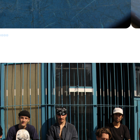
3
4
5
6