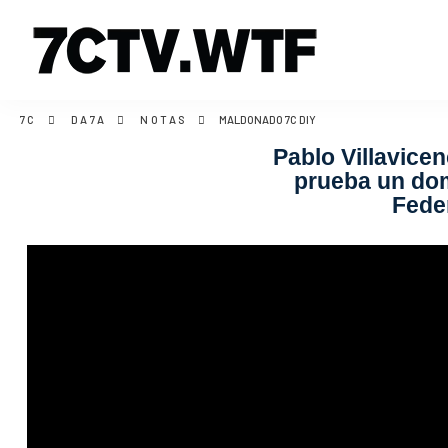
7C
DA7A
NOTAS
MALDONADO 7C DIY
Pablo Villavice
prueba un dom
Fede