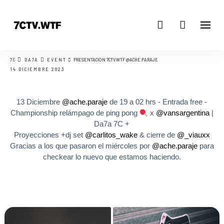
7C
DA7A
EVENT
PRESENTACIÓN 7CTV.WTF @ACHE.PARAJE
14 DICIEMBRE 2023
13 Diciembre
@ache.paraje
de 19 a 02 hrs - Entrada free -
Championship relámpago de ping pong
x
@vansargentina
|
Da7a 7C +
Proyecciones +dj set
@carlitos_wake
& cierre de
@_viauxx
Gracias a los que pasaron el miércoles por
@ache.paraje
para
checkear lo nuevo que estamos haciendo.