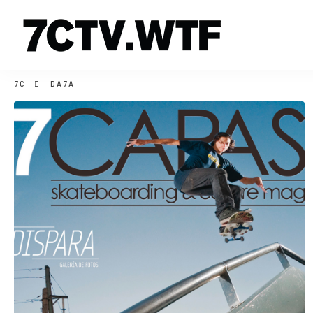
7C
DA7A