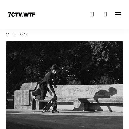
7C
DA7A