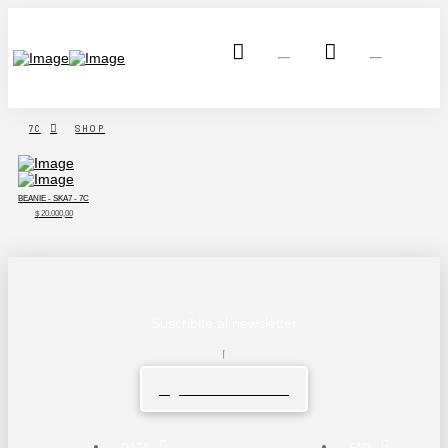
7C
SHOP
BEANIE - SKA7 - 7C
$
20.000,00
Suscribite al newsletter
Ingresa tu email.......
DA7A
FAQ