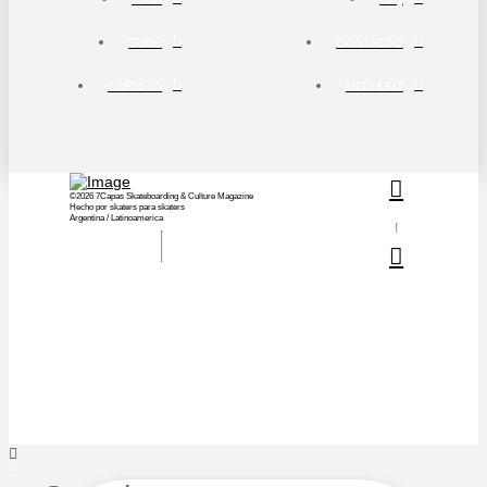
SHOP
CONTACTO
CARRITO
MEDIA KIT
©2026 7Capas Skateboarding & Culture Magazine
Hecho por skaters para skaters
Argentina / Latinoamerica