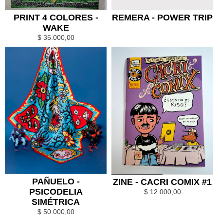
0
1
0
1
PRINT 4 COLORES -
REMERA - POWER TRIP
WAKE
$
35.000,00
0
1
0
1
PAÑUELO -
ZINE - CACRI COMIX #1
PSICODELIA
$
12.000,00
SIMÉTRICA
$
50.000,00