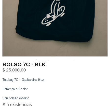
0
1
2
3
4
BOLSO 7C - BLK
$
25.000,00
Totebag 7C – Gaabardina 9 oz
Estampa a 1 color
Con bolsillo externo
Sin existencias