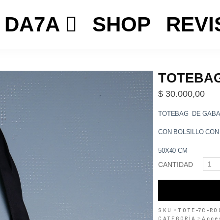
DA7A
SHOP
REVI
TOTEBAG
$
30.000,00
TOTEBAG DE GABA
CON BOLSILLO CON
50X40 CM
TOTEBAG
CANTIDAD
-
ROCKER
cantidad
SKU
>
TOTE-7C-RO
CATEGORÍA
>
Acce