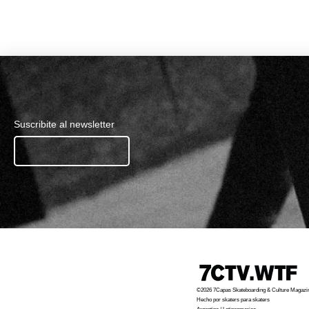
Suscribite al newsletter
Ingresa tu email.......
©2026 7Capas Skateboarding & Culture Magazi
Hecho por skaters para skaters
Argentina / Latinoamerica