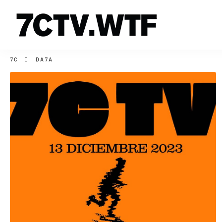
7C
DA7A