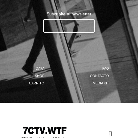
Suscribite al newsletter
Ingresa tu email.......
DA7A
FAQ
SHOP
CONTACTO
CARRITO
MEDIA KIT
©2026 7Capas Skateboarding & Culture Magazine