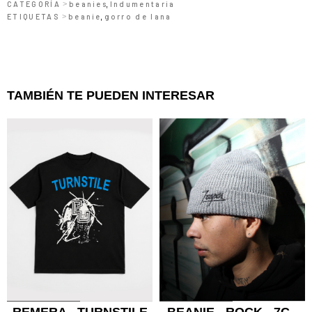
CATEGORÍA
>
beanies
Indumentaria
,
ETIQUETAS
beanie
>
gorro de lana
,
TAMBIÉN TE PUEDEN INTERESAR
0
1
0
1
REMERA - TURNSTILE
BEANIE - ROCK - 7C -