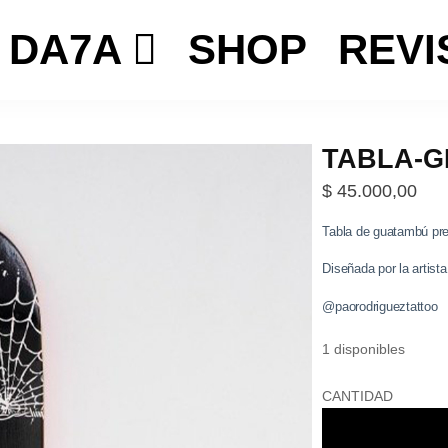
DA7A
SHOP
REVI
TABLA-G
$
45.000,00
Tabla de guatambú pre
Diseñada por la artis
@paorodrigueztattoo
1 disponibles
TABLA-
CANTIDAD
GEORGY