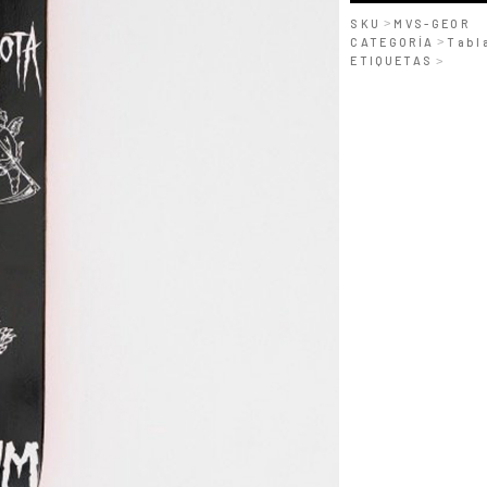
PRO
SKU
>
MVS-GEOR
cantidad
CATEGORÍA
>
Tabl
ETIQUETAS
>