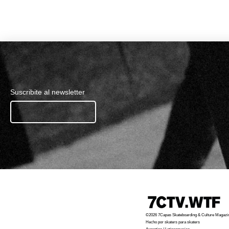
Suscribite al newsletter
Ingresa tu email.......
©2026 7Capas Skateboarding & Culture Magazi
Hecho por skaters para skaters
Argentina / Latinoamerica