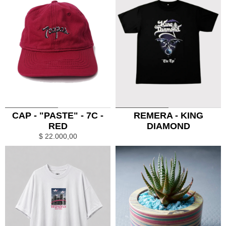
0
1
0
1
CAP - "PASTE" - 7C -
REMERA - KING
RED
DIAMOND
$
22.000,00