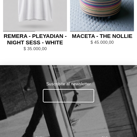
0
1
0
1
REMERA - PLEYADIAN -
MACETA - THE NOLLIE
NIGHT SESS - WHITE
$
45.000,00
$
35.000,00
Suscribite al newsletter
Ingresa tu email.......