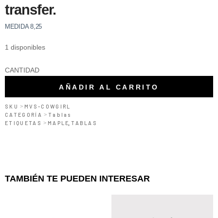
transfer.
MEDIDA 8,25
1 disponibles
TABLA
CANTIDAD
-
AÑADIR AL CARRITO
MVSEVM
SKU
>
MVS-COWGIRL
-
CATEGORÍA
>
Tablas
ETIQUETAS
MAPLE
>
TABLAS
,
LONESOME
COWGIRL
cantidad
TAMBIÉN TE PUEDEN INTERESAR