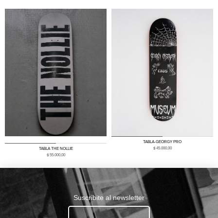
0
1
TABLA-GEORGY PRO
0
1
$
45.000,00
TABLA THE NOLLIE
$
55.000,00
Suscribite al newsletter
Ingresa tu email.......