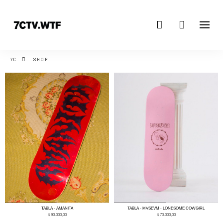
7C
SHOP
0
1
0
1
TABLA - AMANITA
TABLA - MVSEVM - LONESOME COWGIRL
$
90.000,00
$
70.000,00