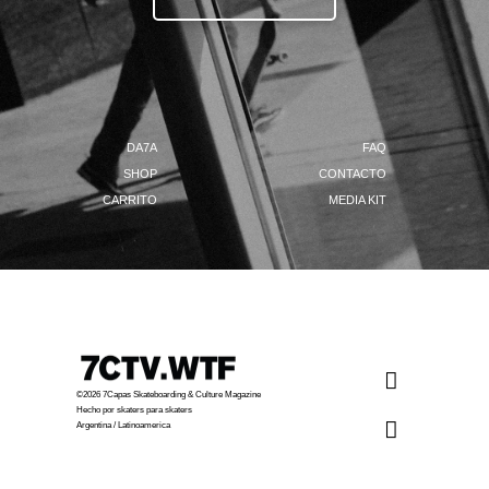
DA7A
FAQ
SHOP
CONTACTO
CARRITO
MEDIA KIT
©2026 7Capas Skateboarding & Culture Magazine
Hecho por skaters para skaters
Argentina / Latinoamerica