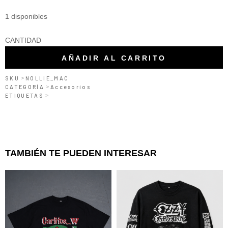
1 disponibles
MACETA
CANTIDAD
-
AÑADIR AL CARRITO
THE
SKU
>
NOLLIE_MAC
NOLLIE
CATEGORÍA
>
Accesorios
ETIQUETAS
>
cantidad
TAMBIÉN TE PUEDEN INTERESAR