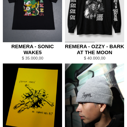
0
1
0
1
REMERA - SONIC
REMERA - OZZY - BARK
WAKE5
AT THE MOON
$
35.000,00
$
40.000,00