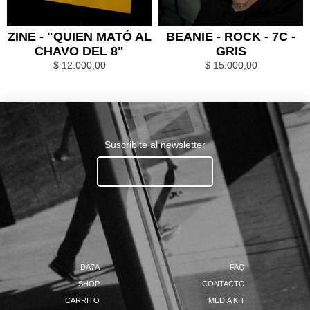
0
1
0
1
ZINE - "QUIEN MATÓ AL
BEANIE - ROCK - 7C -
CHAVO DEL 8"
GRIS
$
12.000,00
$
15.000,00
Suscribite al newsletter
Ingresa tu email.......
DA7A
FAQ
SHOP
CONTACTO
CARRITO
MEDIA KIT